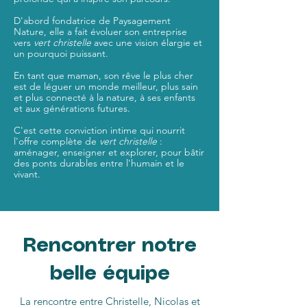
D'abord fondatrice de Paysagement
Nature, elle a fait évoluer son entreprise
vers
vert christelle
avec une vision élargie et
un pourquoi puissant.
En tant que maman, son rêve le plus cher
est de léguer un monde meilleur, plus sain
et plus connecté à la nature, à ses enfants
et aux générations futures.
C'est cette conviction intime qui nourrit
l'offre complète de
vert christelle
:
aménager, enseigner et explorer, pour bâtir
des ponts durables entre l'humain et le
vivant.
Rencontrer notre
belle équipe
La rencontre entre Christelle, Nicolas et