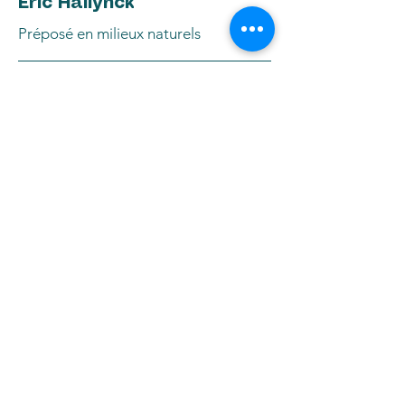
Éric Hallynck
Préposé en milieux naturels
Pour Éric, la confiance se gagne par
les gestes, le travail bien fait et la
constance. Fiable et engagé, il est une
personne sur qui l'on peut compter,
autant pour relever les défis que pour
veiller aux moindres détails.
Son sens artistique et son amour des
aménagements harmonieux
nourrissent son regard sur chacun des
projets. Capable de s'adapter aux
imprévus, il travaille aussi aisément en
équipe que de façon autonome,
toujours avec le désir de contribuer
au meilleur résultat possible.
Par sa présence rassurante, son
humour et son implication sincère,