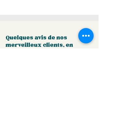
Quelques avis de nos
merveilleux clients, en
aménagement paysager.
« Depuis que j’ai commencé à confier des
mandats horticoles à Christelle en 2021, elle a
toujours réussi à relever les défis avec brio.
J’apprécie particulièrement sa créativité et sa
façon de constamment penser à de nouvelles
idées pour améliorer les sites sous sa
gestion. De plus, sa conscience écologique
très développée la guide à travers tous ses
projets. Bref, le résultat de son travail
dépasse mes attentes à chaque fois de sorte
que je la recommanderais à n’importe qui.»