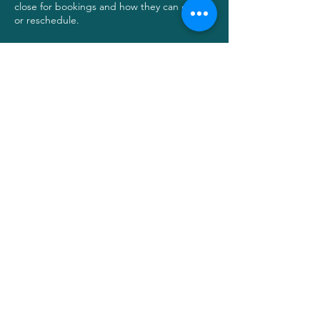
close for bookings and how they can cancel
or reschedule.
Contactez-nous
514-226-0169
info@vertchristelle.com
Appelez
vert christelle
est une entreprise québécoise dont
la mission est claire : léguer un monde meilleur
en connectant avec la nature.
Nous y parvenons grâce à nos trois piliers : des