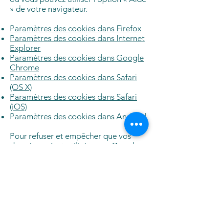
» de votre navigateur.
Paramètres des cookies dans Firefox
Paramètres des cookies dans Internet
Explorer
Paramètres des cookies dans Google
Chrome
Paramètres des cookies dans Safari
(OS X)
Paramètres des cookies dans Safari
(iOS)
Paramètres des cookies dans Android
Pour refuser et empêcher que vos
données soient utilisées par Google
Analytics sur tous les sites Web,
consultez les instructions suivantes :
https://tools.google.com/dlpage/gao
ptout?hl=fr
Il se peut que nous modifiions cette
politique en matière de cookies. Nous