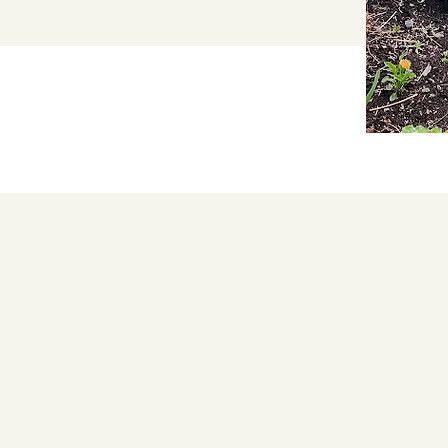
Quelques avis
merveilleux c