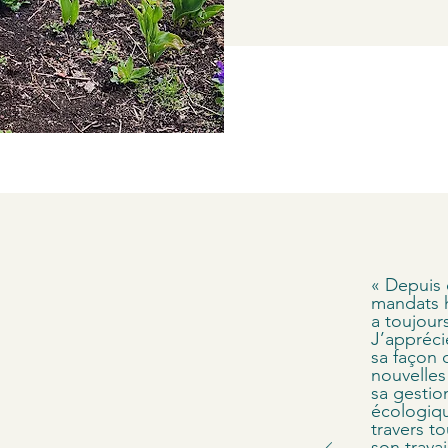
« Depuis 
mandats h
a toujours
 de nos
J’appréci
sa façon
nouvelles
lients.
sa gestio
écologiqu
travers to
son trava